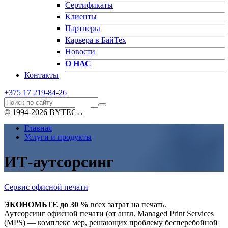
Сертификаты
Клиенты
Партнеры
Карьера в БайТех
Новости
О НАС
Контакты
+375 17
219-84-26
© 1994-2026 BYTECH
Главная
Услуги и продукты
ИТ-аутсорсинг
Сервис офисной печати
ЭКОНОМЬТЕ до 30 %
всех затрат на печать.
Аутсорсинг офисной печати (от англ. Managed Print Services
(MPS) — комплекс мер, решающих проблему бесперебойной