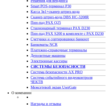
Решения для вендинга
Smart POS-терминал P30
Касса 3в1+сканер штрих-кода
Сканер штрих-кода DBS HC-3208R
Пин-пад PAX Q25
Стационарный терминал PAX D230
Пин-пад PAX S200 в комплекте с PAX D230
Счетчики и сортировщики банкнот
Банкоматы NCR
Платежно-справочные терминалы
Депозитные машины
Электронные кассиры
СИСТЕМЫ БЕЗОПАСНОСТИ
Система безопасности AX PRO
Система событийного видеоконтроля
ЧЕКТВ
Межсетевой экран UserGate
О компании
Награды и отзывы