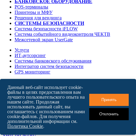
БАНКОВСКОЕ ОБОРУДОВАНИЕ
POS-терминалы
Принтеры и МФУ
Решения для вендинга
СИСТЕМЫ БЕЗОПАСНОСТИ
Система безопасности iFLOW
Система событийного видеоконтроля ЧЕКТВ
Межсетевой экран UserGate
Услуги
ИТ-аутсорсинг
Системы банковского обслуживания
Интегратор систем безопасности
GPS мониторинг
О компании
Данный веб-сайт использует cookie-
Карьера в БайТех
файлы в целях предоставления вам
Новости
лучшего пользовательского опыта на
Контакты
Принять
нашем сайте. Продолжая
использовать данный сайт, вы
соглашаетесь с использованием нами
Отклонить
cookie-файлов. Для получения
English version
дополнительной информации см.
Карта сайта
Политика Cookie
.
ООО "БайТехСервис"
УНП 191263307