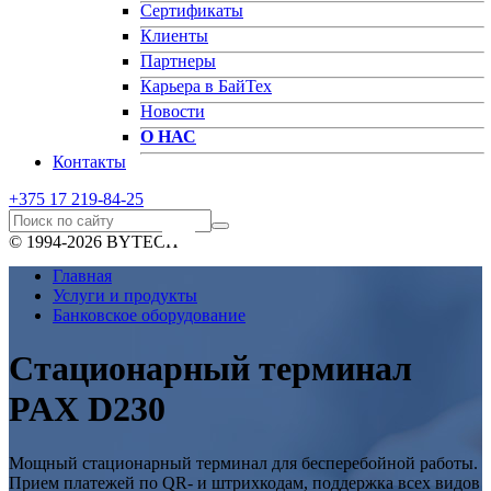
Сертификаты
Клиенты
Партнеры
Карьера в БайТех
Новости
О НАС
Контакты
+375 17
219-84-25
© 1994-2026 BYTECH
Главная
Услуги и продукты
Банковское оборудование
Стационарный терминал
PAX D230
Мощный стационарный терминал для бесперебойной работы.
Прием платежей по QR- и штрихкодам, поддержка всех видов