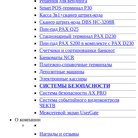
Решения для вендинга
Smart POS-терминал P30
Касса 3в1+сканер штрих-кода
Сканер штрих-кода DBS HC-3208R
Пин-пад PAX Q25
Стационарный терминал PAX D230
Пин-пад PAX S200 в комплекте с PAX D230
Счетчики и сортировщики банкнот
Банкоматы NCR
Платежно-справочные терминалы
Депозитные машины
Электронные кассиры
СИСТЕМЫ БЕЗОПАСНОСТИ
Система безопасности AX PRO
Система событийного видеоконтроля
ЧЕКТВ
Межсетевой экран UserGate
О компании
Награды и отзывы