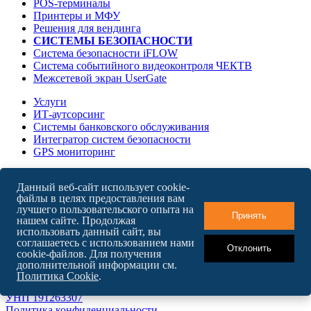
POS-терминалы
Принтеры и МФУ
Решения для вендинга
СИСТЕМЫ БЕЗОПАСНОСТИ
Система безопасности iFLOW
Система событийного видеоконтроля ЧЕКТВ
Межсетевой экран UserGate
Услуги
ИТ-аутсорсинг
Системы банковского обслуживания
Интегратор систем безопасности
GPS мониторинг
О компании
Данный веб-сайт использует cookie-
Карьера в БайТех
файлы в целях предоставления вам
Новости
лучшего пользовательского опыта на
Контакты
Принять
нашем сайте. Продолжая
использовать данный сайт, вы
соглашаетесь с использованием нами
Отклонить
cookie-файлов. Для получения
English version
дополнительной информации см.
Карта сайта
Политика Cookie
.
ООО "БайТехСервис"
УНП 191263307
Политика конфиденциальности