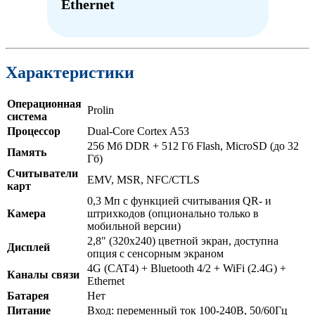
Ethernet
Характеристики
Операционная
Prolin
система
Процессор
Dual-Core Cortex A53
256 Мб DDR + 512 Гб Flash, MicroSD (до 32
Память
Гб)
Считыватели
EMV, MSR, NFC/CTLS
карт
0,3 Мп с функцией считывания QR- и
Камера
штрихкодов (опционально только в
мобильной версии)
2,8" (320x240) цветной экран, доступна
Дисплей
опция с сенсорным экраном
4G (CAT4) + Bluetooth 4/2 + WiFi (2.4G) +
Каналы связи
Ethernet
Батарея
Нет
Питание
Вход: переменный ток 100-240В, 50/60Гц