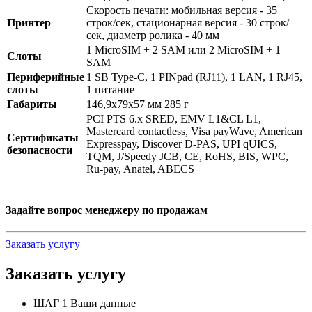
Скорость печати: мобильная версия - 35
Принтер
строк/сек, стационарная версия - 30 строк/
сек, диаметр ролика - 40 мм
1 MicroSIM + 2 SAM или 2 MicroSIM + 1
Слоты
SAM
Периферийные
1 SB Type-C, 1 PINpad (RJ11), 1 LAN, 1 RJ45,
слоты
1 питание
Габариты
146,9х79х57 мм 285 г
PCI PTS 6.x SRED, EMV L1&CL L1,
Mastercard contactless, Visa payWave, American
Cертификаты
Expresspay, Discover D-PAS, UPI qUICS,
безопасности
TQM, J/Speedy JCB, CE, RoHS, BIS, WPC,
Ru-pay, Anatel, ABECS
Задайте вопрос менеджеру по продажам
Заказать услугу
Заказать услугу
ШАГ 1
Ваши данные