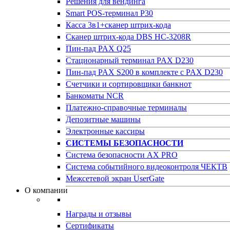
Решения для вендинга
Smart POS-терминал P30
Касса 3в1+сканер штрих-кода
Сканер штрих-кода DBS HC-3208R
Пин-пад PAX Q25
Стационарный терминал PAX D230
Пин-пад PAX S200 в комплекте с PAX D230
Счетчики и сортировщики банкнот
Банкоматы NCR
Платежно-справочные терминалы
Депозитные машины
Электронные кассиры
СИСТЕМЫ БЕЗОПАСНОСТИ
Система безопасности AX PRO
Система событийного видеоконтроля ЧЕКТВ
Межсетевой экран UserGate
О компании
Награды и отзывы
Сертификаты