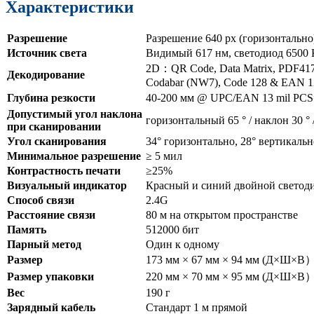
Характеристики
Разрешение
Разрешение 640 px (горизонтально)
Источник света
Видимый 617 нм, светодиод 6500 
2D：QR Code, Data Matrix, PDF41
Декодирование
Codabar (NW7), Code 128 & EAN 128,
Глубина резкости
40-200 мм @ UPC/EAN 13 mil PC
Допустимый угол наклона
горизонтальный 65 ° / наклон 30 ° 
при сканировании
Угол сканирования
34° горизонтально, 28° вертикальн
Минимальное разрешение
≥ 5 мил
Контрастность печати
≥25%
Визуальный индикатор
Красный и синий двойной светоди
Способ связи
2.4G
Расстояние связи
80 м на открытом пространстве
Память
512000 бит
Парный метод
Один к одному
Размер
173 мм × 67 мм × 94 мм (Д×Ш×В
Размер упаковки
220 мм × 70 мм × 95 мм (Д×Ш×В
Вес
190 г
Зарядный кабель
Стандарт 1 м прямой