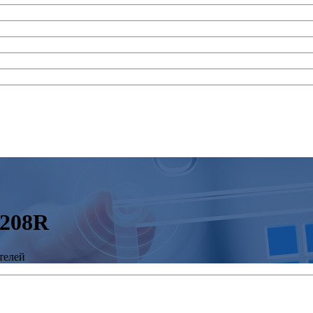
3208R
телей