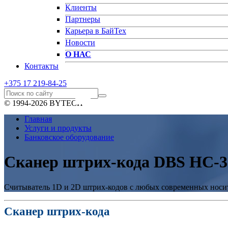
Клиенты
Партнеры
Карьера в БайТех
Новости
О НАС
Контакты
+375 17
219-84-25
© 1994-2026 BYTECH
Главная
Услуги и продукты
Банковское оборудование
Сканер штрих-кода DBS HC-
Считыватель 1D и 2D штрих-кодов с любых современных носи
Сканер штрих-кода