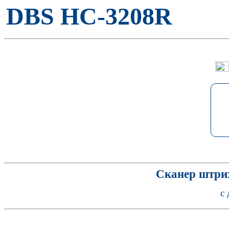
DBS HC-3208R
Сканер штрих
с 