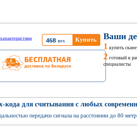
Ваши де
характеристики
468
BYN
1
купить скане
2
готовый к ра
специалисты
-кода для считывания с любых современ
дальностью передачи сигнала на расстоянии до 80 мет