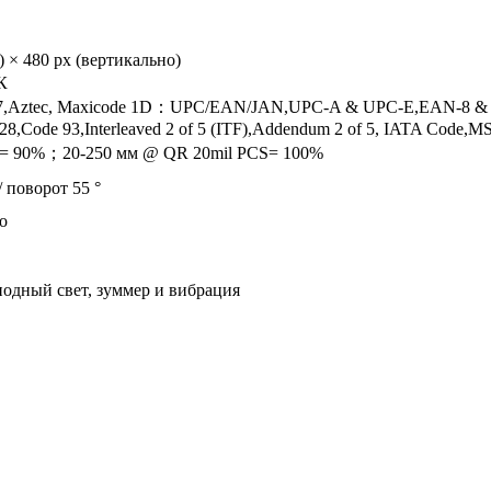
 × 480 px (вертикально)
К
7,Aztec, Maxicode 1D：UPC/EAN/JAN,UPC-A & UPC-E,EAN-8 & EAN
Code 93,Interleaved 2 of 5 (ITF),Addendum 2 of 5, IATA Code,MSI
S= 90%；20-250 мм @ QR 20mil PCS= 100%
/ поворот 55 °
о
одный свет, зуммер и вибрация
）
）