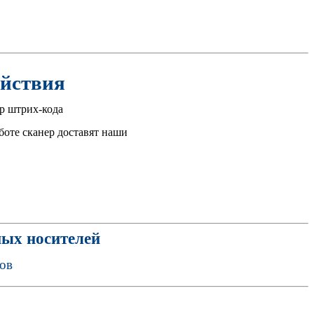
йствия
р штрих-кода
боте сканер доставят наши
ных носителей
ров