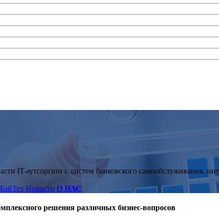
асти IT-аутсорсинга, систем банковского самообслуживания, и
 БайТех
Новости
О НАС
омплексного решения различных бизнес-вопросов