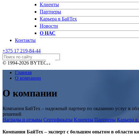
Клиенты
Партнеры
Карьера в БайТех
Новости
О НАС
Контакты
+375 17
219-84-44
© 1994-2026 BYTECH
Главная
О компании
О компании
Компания БайТех – надежный партнер по оказанию услуг в обл
решений
Награды и отзывы
Сертификаты
Клиенты
Партнеры
Карьера в
Компания БайТех – эксперт с большим опытом в области к