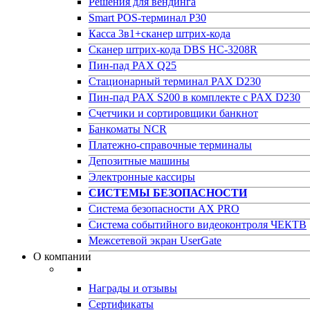
Решения для вендинга
Smart POS-терминал P30
Касса 3в1+сканер штрих-кода
Сканер штрих-кода DBS HC-3208R
Пин-пад PAX Q25
Стационарный терминал PAX D230
Пин-пад PAX S200 в комплекте с PAX D230
Счетчики и сортировщики банкнот
Банкоматы NCR
Платежно-справочные терминалы
Депозитные машины
Электронные кассиры
СИСТЕМЫ БЕЗОПАСНОСТИ
Система безопасности AX PRO
Система событийного видеоконтроля ЧЕКТВ
Межсетевой экран UserGate
О компании
Награды и отзывы
Сертификаты