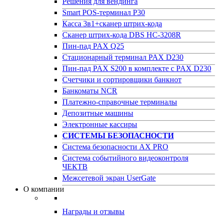
Решения для вендинга
Smart POS-терминал P30
Касса 3в1+сканер штрих-кода
Сканер штрих-кода DBS HC-3208R
Пин-пад PAX Q25
Стационарный терминал PAX D230
Пин-пад PAX S200 в комплекте с PAX D230
Счетчики и сортировщики банкнот
Банкоматы NCR
Платежно-справочные терминалы
Депозитные машины
Электронные кассиры
СИСТЕМЫ БЕЗОПАСНОСТИ
Система безопасности AX PRO
Система событийного видеоконтроля
ЧЕКТВ
Межсетевой экран UserGate
О компании
Награды и отзывы