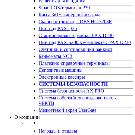
Решения для вендинга
Smart POS-терминал P30
Касса 3в1+сканер штрих-кода
Сканер штрих-кода DBS HC-3208R
Пин-пад PAX Q25
Стационарный терминал PAX D230
Пин-пад PAX S200 в комплекте с PAX D230
Счетчики и сортировщики банкнот
Банкоматы NCR
Платежно-справочные терминалы
Депозитные машины
Электронные кассиры
СИСТЕМЫ БЕЗОПАСНОСТИ
Система безопасности AX PRO
Система событийного видеоконтроля
ЧЕКТВ
Межсетевой экран UserGate
О компании
Награды и отзывы