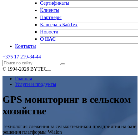
Сертификаты
Клиенты
Партнеры
Карьера в БайТех
Новости
О НАС
Контакты
+375 17
219-84-44
© 1994-2026 BYTECH
Главная
Услуги и продукты
GPS мониторинг в сельском
хозяйстве
Технология слежения за сельхозтехникой предприятия на базе
решения платформы Wialon