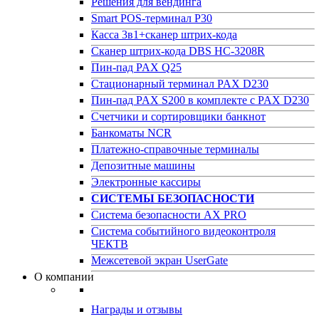
Решения для вендинга
Smart POS-терминал P30
Касса 3в1+сканер штрих-кода
Сканер штрих-кода DBS HC-3208R
Пин-пад PAX Q25
Стационарный терминал PAX D230
Пин-пад PAX S200 в комплекте с PAX D230
Счетчики и сортировщики банкнот
Банкоматы NCR
Платежно-справочные терминалы
Депозитные машины
Электронные кассиры
СИСТЕМЫ БЕЗОПАСНОСТИ
Система безопасности AX PRO
Система событийного видеоконтроля
ЧЕКТВ
Межсетевой экран UserGate
О компании
Награды и отзывы