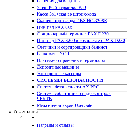
Решения для вендинга
Smart POS-терминал P30
Касса 3в1+сканер штрих-кода
Сканер штрих-кода DBS HC-3208R
Пин-пад PAX Q25
Стационарный терминал PAX D230
Пин-пад PAX S200 в комплекте с PAX D230
Счетчики и сортировщики банкнот
Банкоматы NCR
Платежно-справочные терминалы
Депозитные машины
Электронные кассиры
СИСТЕМЫ БЕЗОПАСНОСТИ
Система безопасности AX PRO
Система событийного видеоконтроля
ЧЕКТВ
Межсетевой экран UserGate
О компании
Награды и отзывы