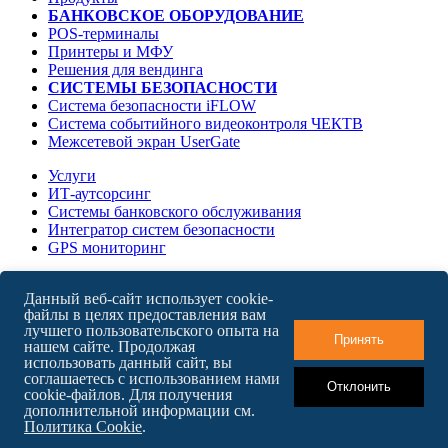
БАНКОВСКОЕ ОБОРУДОВАНИЕ
POS-терминалы
Принтеры и МФУ
Решения для вендинга
СИСТЕМЫ БЕЗОПАСНОСТИ
Система безопасности iFLOW
Система событийного видеоконтроля ЧЕКТВ
Межсетевой экран UserGate
Услуги
ИТ-аутсорсинг
Системы банковского обслуживания
Интегратор систем безопасности
GPS мониторинг
О компании
Данный веб-сайт использует cookie-
Карьера в БайТех
файлы в целях предоставления вам
Новости
лучшего пользовательского опыта на
Контакты
Принять
нашем сайте. Продолжая
использовать данный сайт, вы
соглашаетесь с использованием нами
Отклонить
cookie-файлов. Для получения
English version
дополнительной информации см.
Карта сайта
Политика Cookie
.
ООО "БайТехСервис"