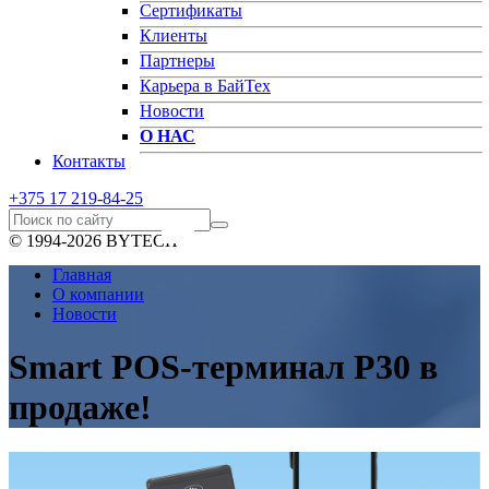
Сертификаты
Клиенты
Партнеры
Карьера в БайТех
Новости
О НАС
Контакты
+375 17
219-84-25
© 1994-2026 BYTECH
Главная
О компании
Новости
Smart POS-терминал P30 в
продаже!