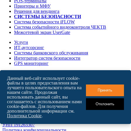
POS-терминалы
Принтеры и МФУ
Решения для вендинга
СИСТЕМЫ БЕЗОПАСНОСТИ
Система безопасности iFLOW
Система событийного видеоконтроля ЧЕКТВ
Межсетевой экран UserGate
Услуги
ИТ-аутсорсинг
Системы банковского обслуживания
Интегратор систем безопасности
GPS мониторинг
О компании
Данный веб-сайт использует cookie-
Карьера в БайТех
файлы в целях предоставления вам
Новости
лучшего пользовательского опыта на
Контакты
Принять
нашем сайте. Продолжая
использовать данный сайт, вы
соглашаетесь с использованием нами
Отклонить
cookie-файлов. Для получения
English version
дополнительной информации см.
Карта сайта
Политика Cookie
.
ООО "БайТехСервис"
УНП 191263307
Политика конфиденциальности