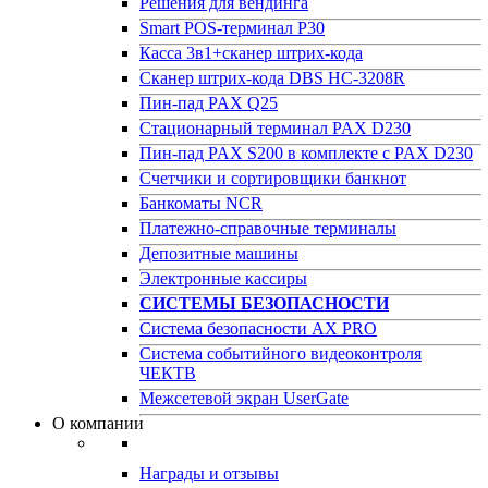
Решения для вендинга
Smart POS-терминал P30
Касса 3в1+сканер штрих-кода
Сканер штрих-кода DBS HC-3208R
Пин-пад PAX Q25
Стационарный терминал PAX D230
Пин-пад PAX S200 в комплекте с PAX D230
Счетчики и сортировщики банкнот
Банкоматы NCR
Платежно-справочные терминалы
Депозитные машины
Электронные кассиры
СИСТЕМЫ БЕЗОПАСНОСТИ
Система безопасности AX PRO
Система событийного видеоконтроля
ЧЕКТВ
Межсетевой экран UserGate
О компании
Награды и отзывы