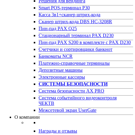
Решения для вендинга
Smart POS-терминал P30
Касса 3в1+сканер штрих-кода
Сканер штрих-кода DBS HC-3208R
Пин-пад PAX Q25
Стационарный терминал PAX D230
Пин-пад PAX S200 в комплекте с PAX D230
Счетчики и сортировщики банкнот
Банкоматы NCR
Платежно-справочные терминалы
Депозитные машины
Электронные кассиры
СИСТЕМЫ БЕЗОПАСНОСТИ
Система безопасности AX PRO
Система событийного видеоконтроля
ЧЕКТВ
Межсетевой экран UserGate
О компании
Награды и отзывы