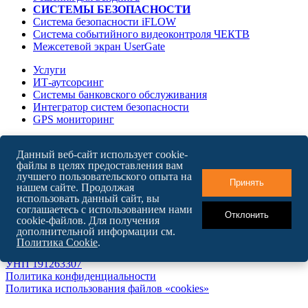
СИСТЕМЫ БЕЗОПАСНОСТИ
Система безопасности iFLOW
Система событийного видеоконтроля ЧЕКТВ
Межсетевой экран UserGate
Услуги
ИТ-аутсорсинг
Системы банковского обслуживания
Интегратор систем безопасности
GPS мониторинг
О компании
Данный веб-сайт использует cookie-
Карьера в БайТех
файлы в целях предоставления вам
Новости
лучшего пользовательского опыта на
Контакты
Принять
нашем сайте. Продолжая
использовать данный сайт, вы
соглашаетесь с использованием нами
Отклонить
cookie-файлов. Для получения
English version
дополнительной информации см.
Карта сайта
Политика Cookie
.
ООО "БайТехСервис"
УНП 191263307
Политика конфиденциальности
Политика использования файлов «cookies»